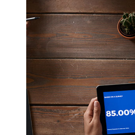
View
Larger
Image