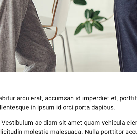
bitur arcu erat, accumsan id imperdiet et, portti
llentesque in ipsum id orci porta dapibus.
. Vestibulum ac diam sit amet quam vehicula ele
licitudin molestie malesuada. Nulla porttitor ac