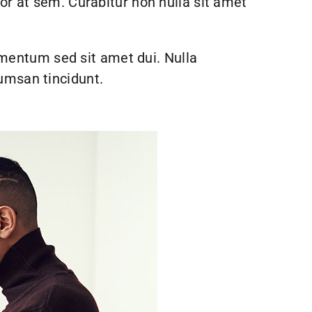
tor at sem. Curabitur non nulla sit amet
mentum sed sit amet dui. Nulla
cumsan tincidunt.