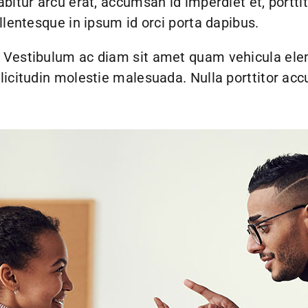
bitur arcu erat, accumsan id imperdiet et, portti
llentesque in ipsum id orci porta dapibus.
. Vestibulum ac diam sit amet quam vehicula ele
licitudin molestie malesuada. Nulla porttitor ac