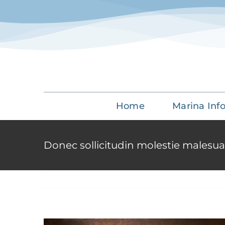
Skip
to
content
Home
Marina Inf
Donec sollicitudin molestie malesua