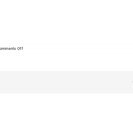
on
omments Off
Donec
sollicitudin
molestie
malesuada
mauris
blandit.