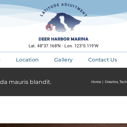
Lat. 48°37.168’N : Lon. 123°0.119’W
o
Location
Gallery
Contact Us
da mauris blandit.
Home
Creative
Tech